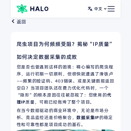
跳
中文
至
内
返回
容
爬虫项目为何频频受阻？揭秘“IP质量”
如何决定数据采集的成败
您是否也曾遇到这样的困境：精心编写的爬虫程
序，运行初期一切顺利，但很快就遭遇了滑铁卢
——频繁的验证码、403错误、或是关键数据返回
空白？当项目团队还在费力优化代码时，一个
“隐形”的根本原因往往被忽视了：您使用的
代
理
IP
质量，可能已经拖垮了整个项目。
在当今数据驱动的商业环境中，无论是市场分
析、竞品监控还是价格聚合，
数据采集
IP
的稳定
性和可靠性都是项目成功的基石。