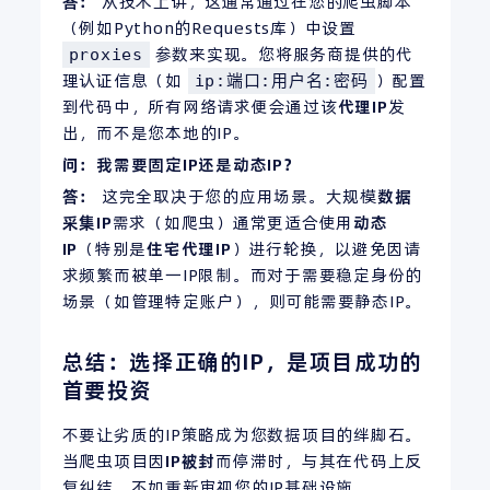
答：
从技术上讲，这通常通过在您的爬虫脚本
（例如Python的Requests库）中设置
参数来实现。您将服务商提供的代
proxies
理认证信息（如
）配置
ip:端口:用户名:密码
到代码中，所有网络请求便会通过该
代理IP
发
出，而不是您本地的IP。
问：我需要固定
IP
还是动态IP？
答：
这完全取决于您的应用场景。大规模
数据
采集
IP
需求（如爬虫）通常更适合使用
动态
IP
（特别是
住宅代理IP
）进行轮换，以避免因请
求频繁而被单一IP限制。而对于需要稳定身份的
场景（如管理特定账户），则可能需要静态IP。
总结：选择正确的IP，是项目成功的
首要投资
不要让劣质的IP策略成为您数据项目的绊脚石。
当爬虫项目因
IP被封
而停滞时，与其在代码上反
复纠结，不如重新审视您的IP基础设施。