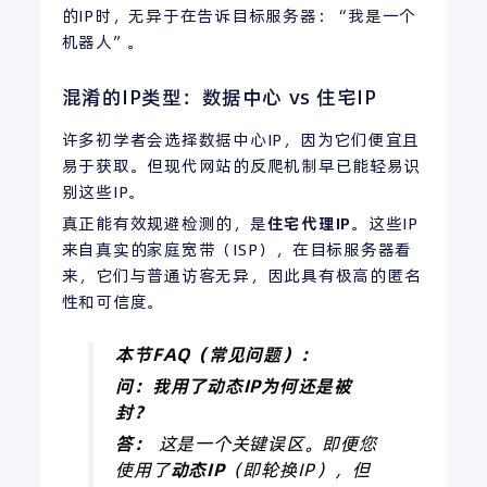
的IP时，无异于在告诉目标服务器：“我是一个
机器人”。
混淆的IP类型：数据中心 vs 住宅IP
许多初学者会选择数据中心IP，因为它们便宜且
易于获取。但现代网站的反爬机制早已能轻易识
别这些IP。
真正能有效规避检测的，是
住宅代理
IP
。这些IP
来自真实的家庭宽带（ISP），在目标服务器看
来，它们与普通访客无异，因此具有极高的匿名
性和可信度。
本节
FAQ
（常见问题）：
问：我用了动态
IP
为何还是被
封？
答：
这是一个关键误区。即便您
使用了
动态
IP
（即轮换IP），但