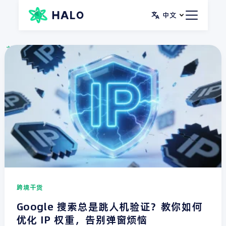
跳
Post
中文
至
pagination
内
首页
博客
跨境干货
容
跨境干货
Google 搜索总是跳人机验证？教你如何
优化 IP 权重，告别弹窗烦恼