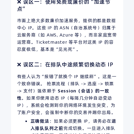
❌ 误区一：使用免费或廉价的“加速节
点”
市面上绝大多数廉价加速服务，提供的都是数据
中心 IP。这些 IP 的 ASN（自治系统号）归属于
云服务商（如 AWS, Azure 等），而非家庭宽带
运营商。Ticketmaster 等平台对这类 IP 的容
忍度极低，基本是“见光死”。
❌ 误区二：在排队中途频繁切换动态 IP
有些人认为“报错了就换个 IP 继续刷”。这是一
个致命错误。 抢票流程（排队 -> 选座 -> 锁票
-> 支付）强依赖于
Session（会话）的一致
性
。如果你使用动态 IP（每隔几分钟自动变动
IP），系统会检测到你的网络环境发生突变，为
了账户安全，会强制中断你的交易并踢你出局。
正确做法
：如果必须更换 IP，请务必在
进
入排队队列之前
完成切换。一旦进入排队