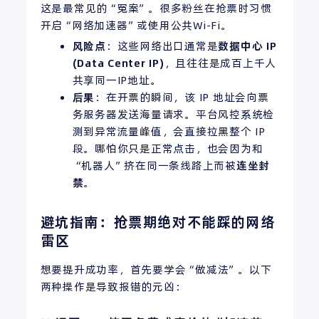
这是最常见的“冤案”。很多粉丝在抢票时习惯
开启“网络加速器”或使用公共Wi-Fi。
风险点
：这些网络出口通常是
数据中心
IP
(Data Center IP)
，且往往是成百上千人
共享同一IP地址。
后果
：在开票的瞬间，该 IP 地址会向票
务服务器发送海量请求。平台风控系统检
测到异常流量峰值，会直接拉黑整个 IP
段。哪怕你只是正常点击，也会因为和
“机器人”挤在同一条线路上而被
连坐封
禁
。
避坑指南：抢票期绝对不能踩的网络
雷区
想要提升成功率，首先要学会“做减法”。以下
两种操作是导致报错的元凶：