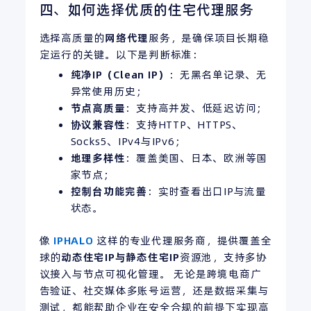
四、如何选择优质的住宅代理服务
选择高质量的
网络代理
服务，是确保项目长期稳
定运行的关键。以下是判断标准：
纯净
IP
（Clean IP）
：无黑名单记录、无
异常使用历史；
节点高质量
：支持高并发、低延迟访问；
协议
兼容性
：支持HTTP、HTTPS、
Socks5、IPv4与IPv6；
地理多样性
：覆盖美国、日本、欧洲等国
家节点；
控制台功能完善
：实时查看出口IP与流量
状态。
像
IPHALO
这样的专业代理服务商，提供覆盖全
球的
动态住宅IP与静态住宅IP
资源池，支持多协
议接入与节点可视化管理。 无论是跨境电商广
告验证、社交媒体多账号运营，还是数据采集与
测试，都能帮助企业在安全合规的前提下实现高