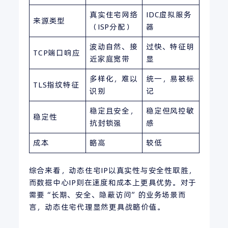
真实住宅网络
IDC虚拟服务
来源类型
（ISP分配）
器
波动自然、接
过快、特征明
TCP端口响应
近家庭宽带
显
多样化，难以
统一，易被标
TLS指纹特征
识别
记
稳定且安全，
稳定但风控敏
稳定性
抗封锁强
感
成本
略高
较低
综合来看，动态住宅IP以真实性与安全性取胜，
而数据中心IP则在速度和成本上更具优势。对于
需要“长期、安全、隐蔽访问”的业务场景而
言，动态住宅代理显然更具战略价值。