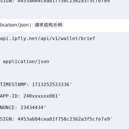
SIGN: 4453a604cea81f758c2362a3f5cfe7e9' 

plication/json） 请求结构示例:
api.ipfly.net/api/v1/wallet/brief 

 application/json

TIMESTAMP: 1713252523336' 

APP-ID: 240xxxxxx001' 

NONCE: 23434434' 

SIGN: 4453a604cea81f758c2362a3f5cfe7e9' 
