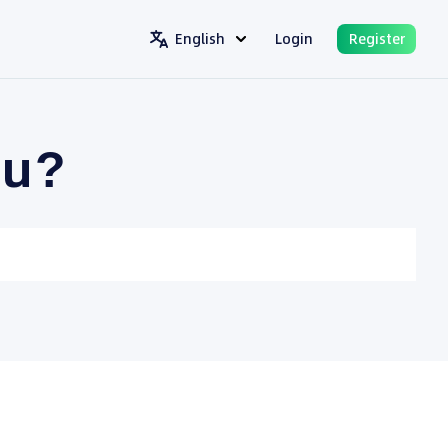
English
Login
Register
ou?