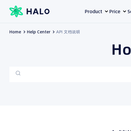
Skip
Product
Price
S
to
content
Home
Help Center
API 文档说明
Ho