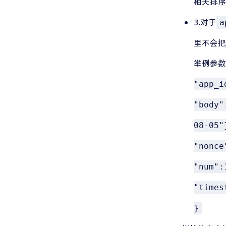
相关排序
3.对于
a
里不会把
举例参数
"app_i
"body"
08-05"
"nonce
"num":
"times
}