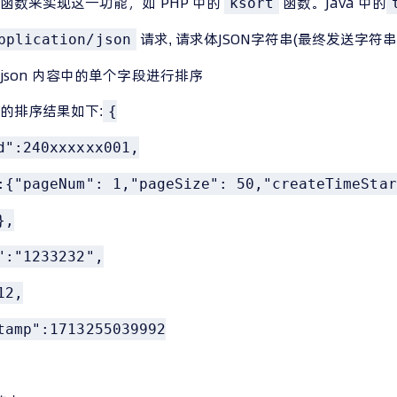
函数来实现这一功能，如 PHP 中的
函数。Java 中的
ksort
请求, 请求体JSON字符串(最终发送字符
pplication/json
json 内容中的单个字段进行排序
的排序结果如下:
{
d":240xxxxxx001,
:{"pageNum": 1,"pageSize": 50,"createTimeStar
},
":"1233232",
12,
tamp":1713255039992