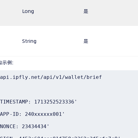
Long
是
String
是
构示例:
api.ipfly.net/api/v1/wallet/brief 

TIMESTAMP: 1713252523336' 

APP-ID: 240xxxxxx001' 

NONCE: 23434434' 
