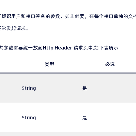
于标识用户和接口签名的参数，如非必要，在每个接口单独的文
正常发起请求。
公共参数需要统一放到
Http Header
请求头中,如下表所示:
类型
必选
String
是
String
是