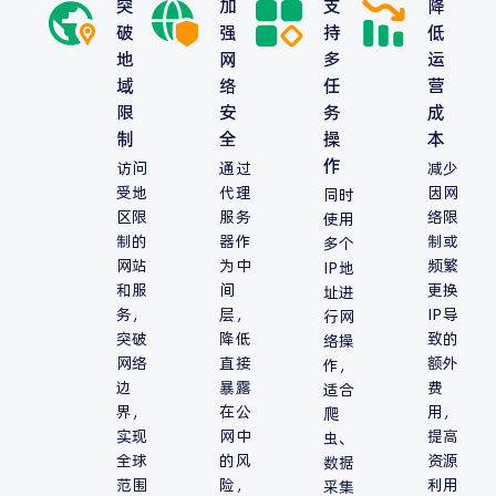
突
加
支
降
破
强
持
低
地
网
多
运
域
络
任
营
限
安
务
成
制
全
操
本
作
访问
通过
减少
受地
代理
因网
同时
区限
服务
络限
使用
制的
器作
制或
多个
网站
为中
频繁
IP地
和服
间
更换
址进
务，
层，
IP导
行网
突破
降低
致的
络操
网络
直接
额外
作，
边
暴露
费
适合
界，
在公
用，
爬
实现
网中
提高
虫、
全球
的风
资源
数据
范围
险，
利用
采集