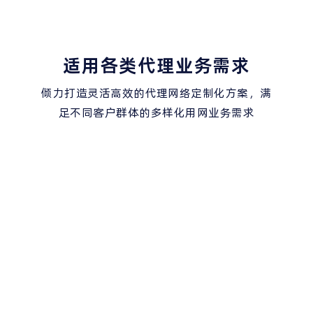
适用各类代理业务需求
倾力打造灵活高效的代理网络定制化方案，满
足不同客户群体的多样化用网业务需求
精细电商营销
精准广告验证
安全数据抓取
智能社媒管理
高效市场研究
周密品牌保护