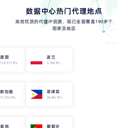
数据中心热门代理地点
高效优质的代理IP资源，现已全面覆盖190多个
国家及地区
美国
波兰
110,517 IPs
3,760 IPs
新加坡
菲律宾
17,316 IPs
34,467 IPs
英国
葡萄牙